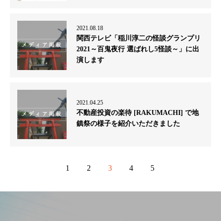
2021.08.18
関西テレビ「稲川淳二の怪談グランプリ
2021～百鬼夜行 選ばれし5怪談～」に出
演します
2021.04.25
不動産投資の楽待 [RAKUMACHI] で地
鎮祭の様子を紹介いただきました
1
2
3
4
5